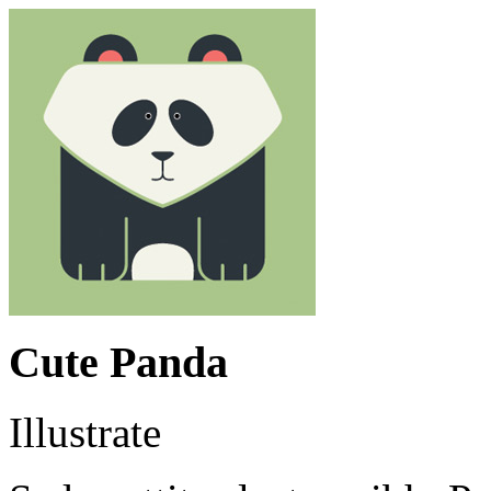
Cute Panda
Illustrate