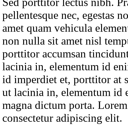
Sed porttitor lectus nibh. P
pellentesque nec, egestas no
amet quam vehicula element
non nulla sit amet nisl temp
porttitor accumsan tincidunt
lacinia in, elementum id en
id imperdiet et, porttitor at
ut lacinia in, elementum id 
magna dictum porta. Lorem 
consectetur adipiscing elit.